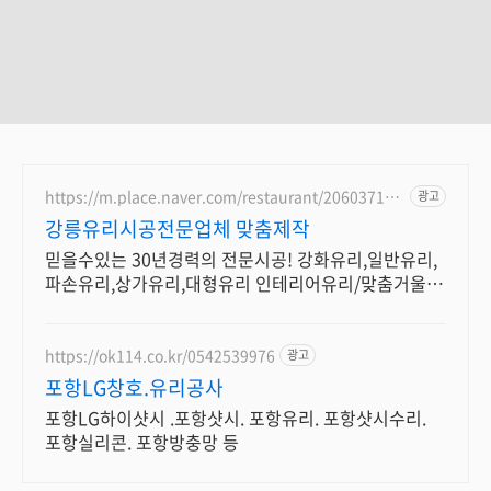
https://m.place.naver.com/restaurant/206037139
광고
9
강릉유리시공전문업체 맞춤제작
믿을수있는 30년경력의 전문시공! 강화유리,일반유리,
파손유리,상가유리,대형유리 인테리어유리/맞춤거울
신속한 사후처리 주문제작 무료견적으로 안내드립니다
https://ok114.co.kr/0542539976
광고
포항LG창호.유리공사
포항LG하이샷시 .포항샷시. 포항유리. 포항샷시수리.
포항실리콘. 포항방충망 등