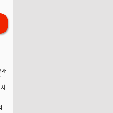
 사
.
 사
서