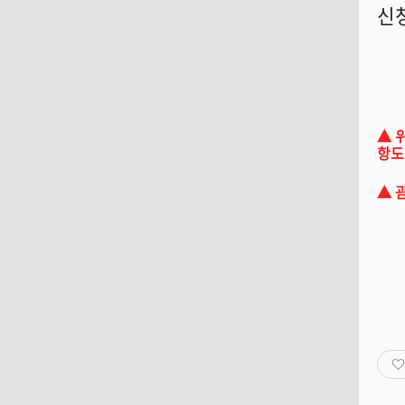
신
▲ 
항도
▲