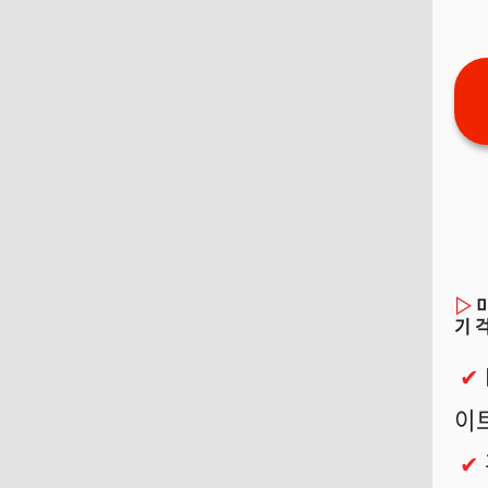
▷
기 
✔
이
✔