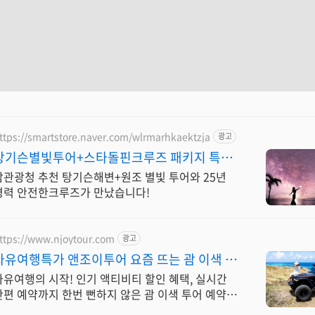
ttps://smartstore.naver.com/wlrmarhkaektzja
광고
탕기슨별빛투어+스타돌핀크루즈 패키지 특가
상품/ 완납
괌관광청 추천 탕기슨해변+원조 별빛 투어와 25년
경력 안전한크루즈가 만났습니다!
ttps://www.njoytour.com
광고
자유여행특가 앤조이투어 요즘 뜨는 괌 이색 액
티비티
자유여행의 시작! 인기 액티비티 할인 혜택, 실시간
간편 예약까지 한번 뻔하지 않은 괌 이색 투어 예약!
단독 특가부터 실시간 간편 예약까지!