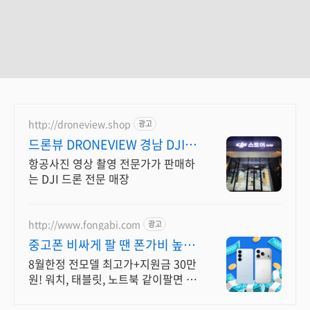
http://droneview.shop
광고
드론뷰 DRONEVIEW 경남 DJI
공식 판매 채널
항공사진 영상 촬영 전문가가 판매하
는 DJI 드론 전문 매장
http://www.fongabi.com
광고
중고폰 비싸게 팔 땐 폰가비 높은
매입가 + 지원금30만원
8월한정 전모델 최고가+지원금 30만
원! 워치, 태블릿, 노트북 같이팔면 추
가보상