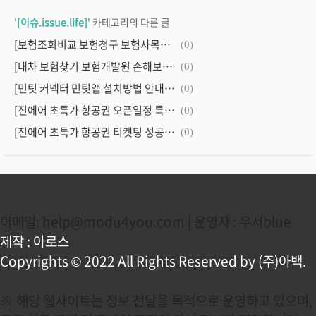
'
[이슈.issue.life]
' 카테고리의 다른 글
[보험조회비교 보험청구 보험사목록조회 방법안내]
(0)
[내차 보험찾기 보험개발원 손해보험협회 종합포털 안내]
(0)
[민팃 커넥터 민팃앱 설치방법 안내최종]
(0)
[진에어 초특가 항공권 오픈일정 특가안내 페이지]
(0)
[진에어 초특가 항공권 티켓팅 성공 노하우 꿀팁안내]
(0)
이메일: help@modu4you.com | 운영자 : 우서blue
제작 : 아로스
Copyrights © 2022 All Rights Reserved by (주)아백.
※ 해당 웹사이트는 정보 전달을 목적으로 운영하고 있으며,