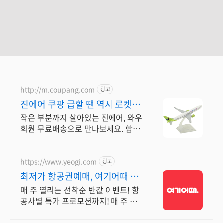
http://m.coupang.com
광고
진에어 쿠팡 급할 땐 역시 로켓배
송으로
작은 부분까지 살아있는 진에어, 와우
회원 무료배송으로 만나보세요. 합금
재질로 견고함이 다릅니다. 우리 아이
장난감, 쿠팡에서 고르세요.
https://www.yeogi.com
광고
최저가 항공권예매, 여기어때 항
공+숙소 묶음 할인 혜택
매 주 열리는 선착순 반값 이벤트! 항
공사별 특가 프로모션까지! 매 주 쏟
아지는 다양한 혜택! 앱으로 알림 받
고 똑똑하게 항공권 예매하기