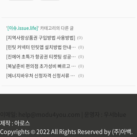
'
[이슈.issue.life]
' 카테고리의 다른 글
[지역사랑상품권 구입방법 사용방법]
(0)
[민팃 커넥터 민팃앱 설치방법 안내최종]
(0)
[진에어 초특가 항공권 티켓팅 성공 노하우 꿀팁안내]
(0)
[복날준비 편의점 초가성비 빠르고 간편한 새벽배송 준비]
(0)
[에너지바우처 신청자격 신청서류 신청기간 안내]
(0)
이메일: help@modu4you.com | 운영자 : 우서blue
제작 : 아로스
Copyrights © 2022 All Rights Reserved by (주)아백.