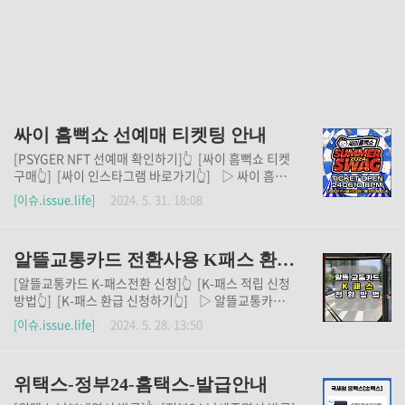
싸이 흠뻑쇼 선예매 티켓팅 안내
[PSYGER NFT 선예매 확인하기]👆️ [싸이 흠뻑쇼 티켓
구매👆️] [싸이 인스타그램 바로가기👆️] ▷ 싸이 흠뻑
쇼 선예매 정보와 티켓팅 예약일정, 방법까지 알아보고
[이슈.issue.life]
2024. 5. 31. 18:08
가세요. ✔ 싸이 흠뻑쇼는 현재 대학교 축제 이후 많은
사람들이 손꼽아 기다리고 있는 축제입니다.✔ 싸이 흠
뻑쇼 선예매와 티켓징까지 성공하시어 흠뻑쇼를 흠뻑
알뜰교통카드 전환사용 K패스 환급신청
즐겨보세요. 위에서 선예매 정보와 티켓팅 예약일정,
방법을 확인해 보세요.
[알뜰교통카드 K-패스전환 신청]👆️ [K-패스 적립 신청
방법👆️] [K-패스 환급 신청하기👆️] ▷ 알뜰교통카드
를 K-패스로 전환하는 방법을 확인해 보세요.✔ K-패스
[이슈.issue.life]
2024. 5. 28. 13:50
는 대중교통을 이용할 때 최대 53%까지 적립할 수 있
는 교통카드입니다.✔ K-패스를 사용하고 적립된 환급
금도 신청해서 절약하고 아끼는 교통생활을 즐기세
위택스-정부24-홈택스-발급안내
요. 위에서 알뜰교통카드를 K패스로 전환하는 방법과
환급 신청방법을 확인해 보세요.