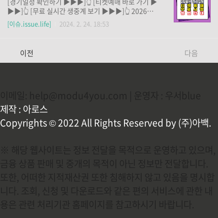
[경기일정 확인하기 ▶▶▶]👆️ [티켓예매 바로 가기 ▶
레기 문제를 해결하고, 쾌적한 환경을 만들고, 사회적
▶▶]👆️ [무료 실시간 생중계 보기 ▶▶▶]👆️ 2026년
가치를 높이고 싶으신 분들은 지금 바로 생활쓰레기 분
에 캐나다, 멕시코, 미국에서 공동 개최되는 북중미 월
[이슈.issue.life]
2024. 2. 24. 18:53
리수거 서비스를 신청해 보세요! 감사합니다. 위 링크
드컵이 다가오고 있습니다. 2026년 북중미 월드컵 아
를 클릭하시면 경기일정과 티켓예매방법, 무료시청방
시아 2차 예선 경기일정, 티켓예매일정, 무료시청방법
법을 확인할 수 있습니다.
을 알아보세요. 2026년에 캐나다, 멕시코, 미국에서 공
이전
다음
동 개최되는 북중미 월드컵이 다가오고 있습니다. 이 글
에서 2026년 북중미 월드컵 아시아 2차 예선의 경기일
정, 티켓예매일정, 무료시청방법을 쉽게 안내받아 보세
요. 경기일정과 티켓예매방법, 무료시청방법을 확인에
이메일: help@modu4you.com | 운영자 : 우서blue
도움 될 수 있도록 저 위에 빨갛게 만들어 놨습니다.
제작 : 아로스
Copyrights © 2022 All Rights Reserved by (주)아백.
※ 해당 웹사이트는 정보 전달을 목적으로 운영하고 있으며,
금융 상품 판매 및 중개의 목적이 아닌 정보만 전달합니다.
또한, 어떠한 지적재산권 또한 침해하지 않고 있음을 명시합
니다. 조회, 신청 및 다운로드와 같은 편의 서비스에 관한 내
용은 관련 처리기관 홈페이지를 참고하시기 바랍니다.