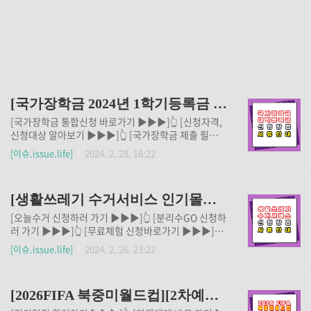
[국가장학금 2024년 1학기등록금 신청방법 제출서류안내]
[국가장학금 통합신청 바로가기 ▶▶▶]👆️ [신청자격,
신청대상 알아보기 ▶▶▶]👆️ [국가장학금 제출 필요
서류는? ▶▶▶]👆️ 2024년 1학기 등록금에 대한 국가
[이슈.issue.life]
2024. 2. 28. 16:22
장학금 신청이 마감 임박했습니다. ▷ 국가장학금은 정
부가 학자금 부담을 줄이고, 학생들의 교육 기회를 확대
하기 위해 제공하는 재정지원 제도입니다. ✔ 국가장학
[생활쓰레기 수거서비스 인기몰이][신청방법 사용안내]
금은 학생의 소득 수준과 학업 성적에 따라 다양한 형태
로 지원됩니다. ✔ 국가장학금은 대출이 아니라 선정되
[오늘수거 신청하러 가기 ▶▶▶]👆️ [분리수GO 신청하
면 상환할 필요가 없는 선물입니다. ✔ 국가장학금을 받
러 가기 ▶▶▶]👆️ [무료체험 신청바로가기 ▶▶▶]👆️
으면, 학비 걱정 없이 학업에 전념할 수 있고, 취업 후에
이상으로, 생활쓰레기 분리수거 서비스에 대해 알아보
[이슈.issue.life]
2024. 2. 26. 23:22
도 부채 걱정 없이 삶을 즐길 수 있습니다. 24년도 1학
았습니다. 생활쓰레기 분리수거 서비스는 설 연휴에도
기 국가장학금을 신청하기 위한 신청자격과 신청방법,
쓰레기 문제로 고민하지 않게 해주는 편리하고 유익한
필요서류내용을 잘 확인해서 신청일정을 놓치지 않도
서비스입니다. 생활쓰레기 분리수거 서비스의 인기, 신
록 하시기 바랍니..
[2026FIFA 북중미월드컵][2차예선 경기일정 티켓예매][무료시청방법안내]
청방법, 비용안내를 참고하셔서, 쓰레기 관리에 어려움
을 겪고 계신 분들은 한 번 이용해 보시기 바랍니다. 쓰